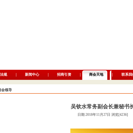
法规
|
新闻中心
|
招商引资
|
商会天地
|
联系我
商会领导
吴钦水常务副会长兼秘书
日期:2018年11月27日 浏览[4236]